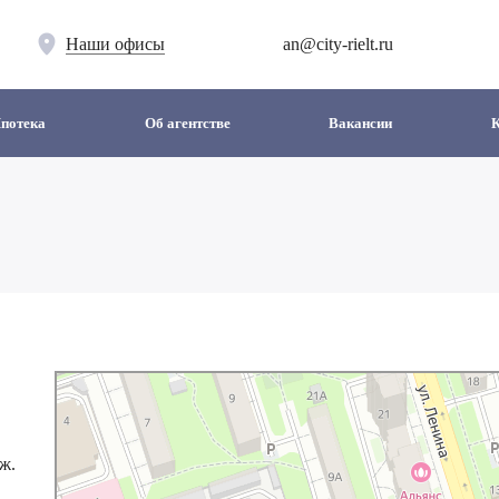
Наши офисы
an@city-rielt.ru
потека
Об агентстве
Вакансии
ж.